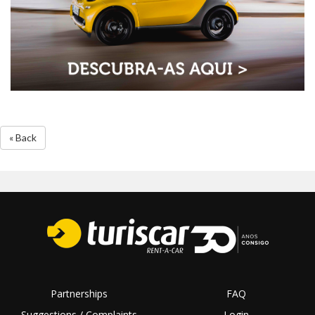
« Back
Partnerships
FAQ
Suggestions / Complaints
Login