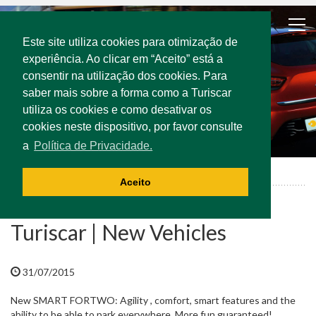
Este site utiliza cookies para otimização de
experiência. Ao clicar em “Aceito” está a
consentir na utilização dos cookies. Para
saber mais sobre a forma como a Turiscar
utiliza os cookies e como desativar os
cookies neste dispositivo, por favor consulte
a
Política de Privacidade.
News
Turiscar | New Vehicles
Aceito
Turiscar | New Vehicles
31/07/2015
New SMART FORTWO: Agility , comfort, smart features and the
ability to be able to park everywhere. More fun guaranteed!