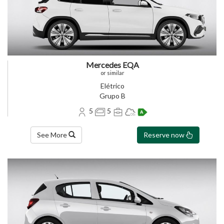
Mercedes EQA
or similar
Elétrico
Grupo B
5
5
See More
Reserve now