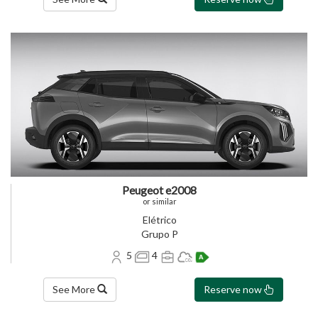
Peugeot e2008
or similar
Elétrico
Grupo P
5
4
See More
Reserve now