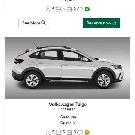
5
4
2
See More
Reserve now
Volkswagen Taigo
or similar
Gasolina
Grupo N
5
5
3