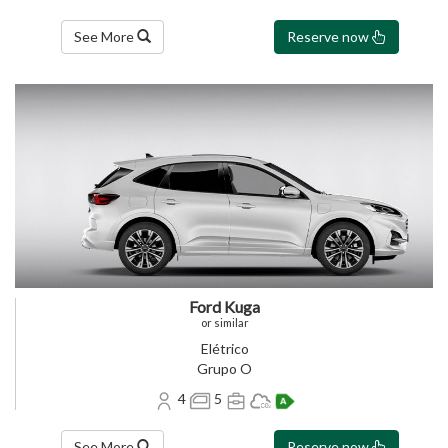
See More
Reserve now
Ford Kuga
or similar
Elétrico
Grupo O
4
5
See More
Reserve now