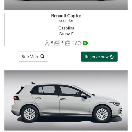
Renault Captur
or similar
Gasolina
Grupo E
5
5
1
See More
Reserve now