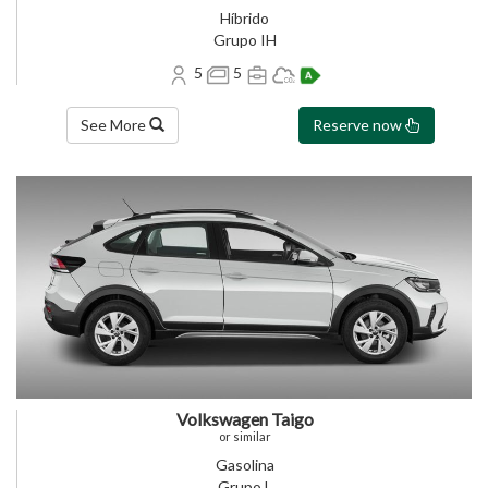
Híbrido
Grupo IH
5
5
See More
Reserve now
Volkswagen Taigo
or similar
Gasolina
Grupo L