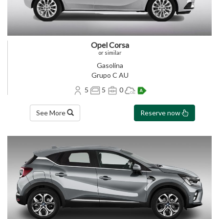
Opel Corsa
or similar
Gasolina
Grupo C AU
5
5
0
See More
Reserve now