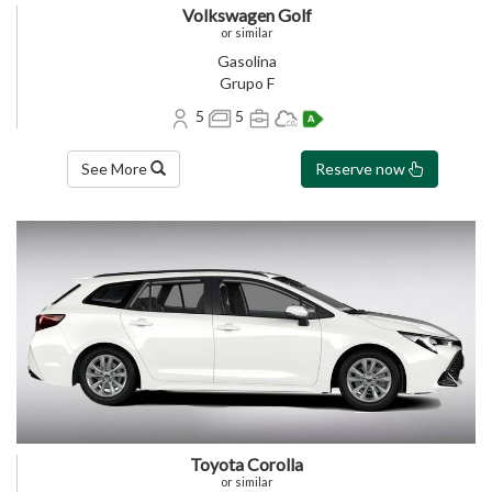
Volkswagen Golf
or similar
Gasolina
Grupo F
5
5
See More
Reserve now
Toyota Corolla
or similar