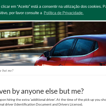
o clicar em “Aceito” está a consentir na utilização dos cookies.
OUR EXTRAS
SERVICES & PROMOTIONS
FLEET
OFFI
itivo, por favor consulte a
Política de Privacidade.
se but me?
iven by anyone else but me?
on hiring the extra 'additional driver'. At the time of the pick up you sh
nal driver (Identification Document and Drivers License).