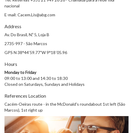
nacional
E-mail: Cacem.Lis@abg.com
Address
Av. Do Brasil, N.º 5, Loja B
2735-997 - São Marcos
GPS N 38°44’59.77”W 9°18´05.96
Hours
Monday to Friday
09:00 to 13:00 and 14:30 to 18:30
Closed on Saturdays, Sundays and Holidays
References Location
Cacém-Oeiras route - in the McDonald's roundabout 1st left (São
Marcos), 1st right up