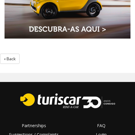
« Back
Partnerships
FAQ
Suggestions / Complaints
Login