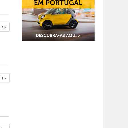
is »
is »