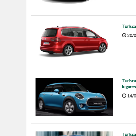
Turisca
20/0
Turisca
lugares
14/0
Turisca