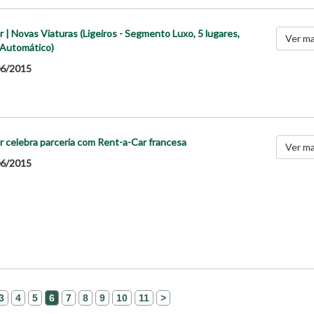
r | Novas Viaturas (Ligeiros - Segmento Luxo, 5 lugares,
Ver ma
 Automático)
6/2015
r celebra parceria com Rent-a-Car francesa
Ver ma
6/2015
3
4
5
6
7
8
9
10
11
>