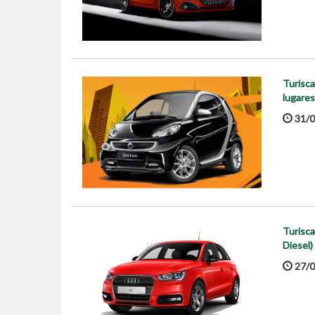
Turisca
lugares
31/0
Turisca
Diesel)
27/0