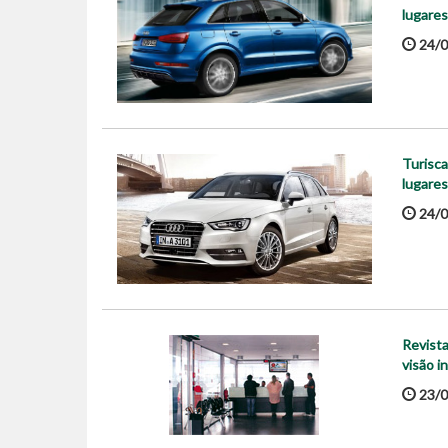
lugares
24/0
Turisca
lugares
24/0
Revista
visão i
23/0