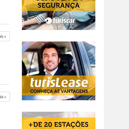
is »
is »