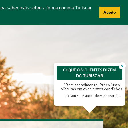
 Para saber mais sobre a forma como a Turiscar
NOTÍCIAS
CONTACTOS
RECRUTAMENTO
Aceito
x
O QUE OS CLIENTES DIZEM
DA TURISCAR
m atendimento. Preço justo.
“Bom atendimento”
ras em excelentes condições.”
Anabela B. – Estação de Aveiro
on F. – Estação de Mem Martins