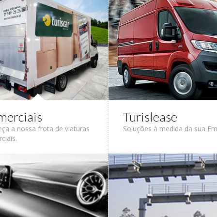
erciais
Turislease
ça a nossa frota de viaturas
Soluções à medida da sua Em
ciais.