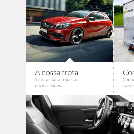
A nossa frota
Com
Viaturas para todas as
Conhe
necessidades.
comer