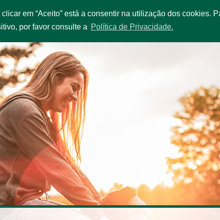
o clicar em “Aceito” está a consentir na utilização dos cookies.
IÇOS E PROMOÇÕES
FROTA
ESTAÇÕES
QUEM SOMOS
itivo, por favor consulte a
Política de Privacidade.
“Bo
Viatu
Robs