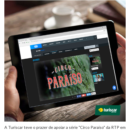
A Turiscar teve o prazer de apoiar a série "Circo Paraíso" da RTP em